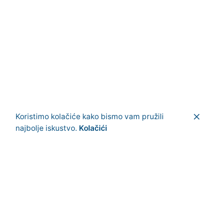
Koristimo kolačiće kako bismo vam pružili
facebook
/
instagram
najbolje iskustvo.
Kolačići
Svi potrebni alati na jednom mjestu
Alat za radionu
Uređenje vrta