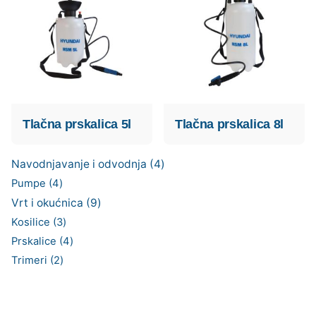
Tlačna prskalica 5l
Tlačna prskalica 8l
4
Navodnjavanje i odvodnja
4
proizvoda
4
Pumpe
4
proizvoda
9
Vrt i okućnica
9
proizvoda
3
Kosilice
3
proizvoda
4
Prskalice
4
proizvoda
2
Trimeri
2
proizvoda